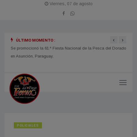
Viernes, 07 de agosto
‹
›
ÚLTIMO MOMENTO :
obras
Se promocionó la 61.ª Fiesta Nacional de la Pesca del Dorado
La Fi
en Asunción, Paraguay,
con u
impor
POLICIALES