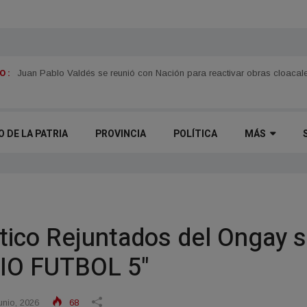
 :
Se promocionó la 61.ª Fiesta Nacional de la Pesca del Dorado en Asu
O DE LA PATRIA
PROVINCIA
POLÍTICA
MÁS
ico Rejuntados del Ongay 
IO FUTBOL 5"
nio, 2026
68