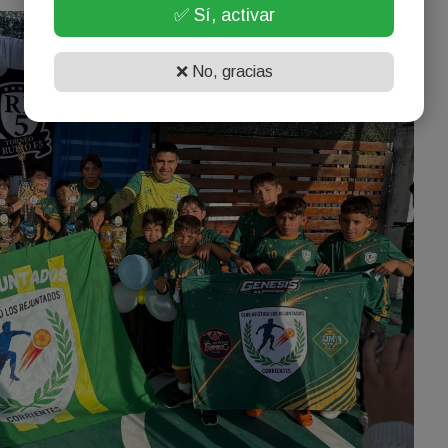
✅ Sí, activar
❌ No, gracias