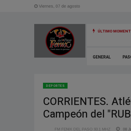
Viernes, 07 de agosto
ÚLTIMO MOMENTO
 para reactivar obras cloacales en Corrientes y Paso de la Patria
GENERAL
PAS
DEPORTES
CORRIENTES. Atlét
Campeón del "RUB
FM FENIX DEL PASO 93.1 MHZ
08 Ju