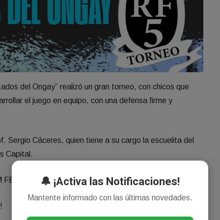
tados del Ongay” realizó un gran torneo, con chicos que
rrollar el juego en equipo, con una defensa firme y
of. Sergio Cáceres, quien tiene a su cargo la escuelita del
es Capital.
🔔 ¡Activa las Notificaciones!
a FM FENIX DEL PASO 93.1 MHZ.
Mantente informado con las últimas novedades.
!