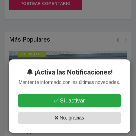
POSTEAR COMENTARIO
Más Populares
POLICIALES
🔔 ¡Activa las Notificaciones!
Mantente informado con las últimas novedades.
✅ Sí, activar
❌ No, gracias
PASO DE LA PATRIA. Dos detenidos tras recuperar un
freezer y prendas robadas en Paso de la Patria