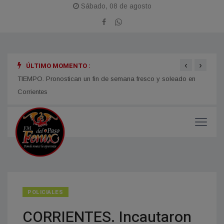
Sábado, 08 de agosto
‹
›
ÚLTIMO MOMENTO :
TIEMPO. Pronostican un fin de semana fresco y soleado en
CORRI
micos
Corrientes
y med
POLICIALES
CORRIENTES. Incautaron