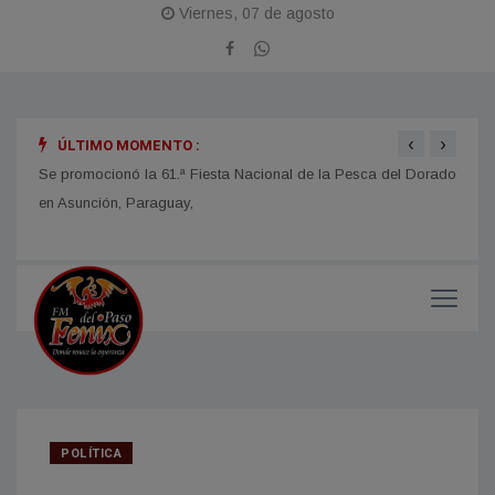
Viernes, 07 de agosto
‹
›
ÚLTIMO MOMENTO :
obras
Se promocionó la 61.ª Fiesta Nacional de la Pesca del Dorado
La Fi
en Asunción, Paraguay,
con u
impor
POLÍTICA