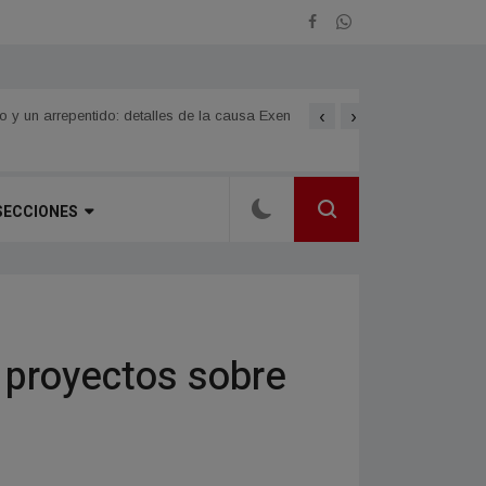
‹
›
 un arrepentido: detalles de la causa Exen
Juan Pablo Valdés impulsar
SECCIONES
proyectos sobre