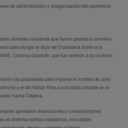
ones de administración y reorganización del patrimonio
rio diversas iniciativas que fueron giradas a comisión
yecto para otorgar el título de Ciudadana Ilustre a la
UNNE, Carolina Gandulfo, que fue remitido a la comisión
isión las propuestas para imponer el nombre de Julio
ódromo y el de Fabián Ríos a una plaza ubicada en el
barrio Santa Catalina.
oncejales aprobaron resoluciones y comunicaciones
 en distintos barrios capitalinos, vinculados
antenimiento urbano y servicios públicos.