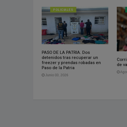
POLICIALES
PASO DE LA PATRIA. Dos
isponible el
detenidos tras recuperar un
do
Corri
freezer y prendas robadas en
de v
Paso de la Patria
Agos
Junio 03, 2026