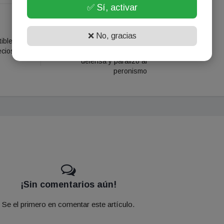
✅ Sí, activar
NOTICIA SIGUIENTE
❌ No, gracias
ibles:
El abogado de VOX que
ecios en
Cristina Kirchner sumó a su
defensa y paralizó al
peronismo
¡Sin comentarios aún!
Se el primero en comentar este artículo.