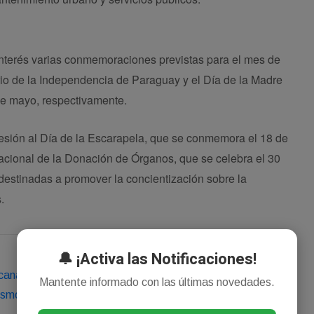
nterés varias conmemoraciones previstas para el mes de
ario de la Independencia de Paraguay y el Día de la Madre
de mayo, respectivamente.
esión al Día de la Escarapela, que se conmemora el 18 de
Nacional de la Donación de Órganos, que se celebra el 30
 destinadas a promover la concientización sobre la
.
🔔 ¡Activa las Notificaciones!
cana.com/nota/politica/344701-El-Concejo-avanzo-con-
Mantente informado con las últimas novedades.
ismo-y-reconocimientos.htm