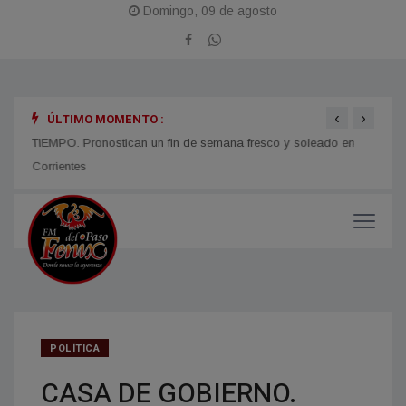
Domingo, 09 de agosto
‹
›
ÚLTIMO MOMENTO :
TIEMPO. Pronostican un fin de semana fresco y soleado en
CORRI
micos
Corrientes
y med
POLÍTICA
CASA DE GOBIERNO.