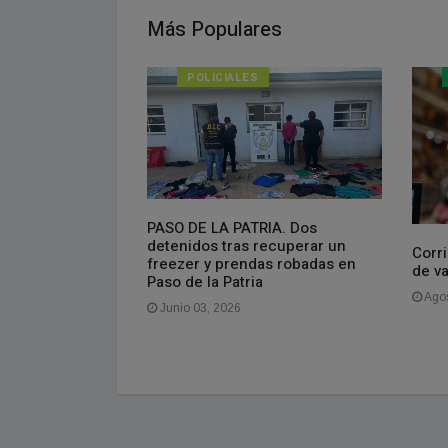
Más Populares
POLICIALES
PASO DE LA PATRIA. Dos
isponible el
detenidos tras recuperar un
do
Corri
freezer y prendas robadas en
de v
Paso de la Patria
Agos
Junio 03, 2026