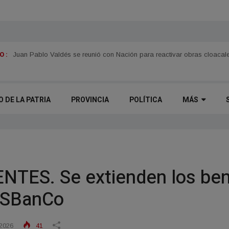
 :
Se promocionó la 61.ª Fiesta Nacional de la Pesca del Dorado en Asu
O DE LA PATRIA
PROVINCIA
POLÍTICA
MÁS
ES. Se extienden los benef
ÁSBanCo
2026
41