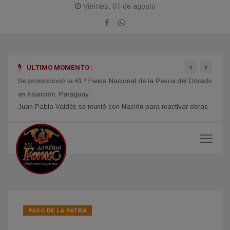
Viernes, 07 de agosto
‹
›
ÚLTIMO MOMENTO :
obras
Se promocionó la 61.ª Fiesta Nacional de la Pesca del Dorado
La Fi
en Asunción, Paraguay,
con u
impor
PASO DE LA PATRIA