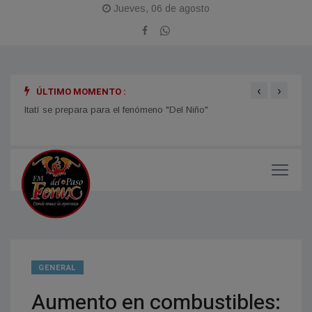
Jueves, 06 de agosto
‹
›
ÚLTIMO MOMENTO :
Itatí se prepara para el fenómeno "Del Niño"
TIEMP
el ti
GENERAL
Aumento en combustibles: