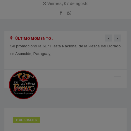
Viernes, 07 de agosto
‹
›
ÚLTIMO MOMENTO :
obras
Se promocionó la 61.ª Fiesta Nacional de la Pesca del Dorado
La Fi
en Asunción, Paraguay,
con u
impor
POLICIALES