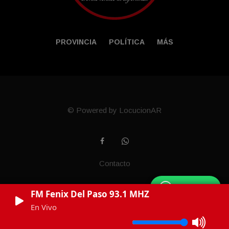
PROVINCIA
POLÍTICA
MÁS
© Powered by LocucionAR
Contacto
WhatsApp
FM Fenix Del Paso 93.1 MHZ
En Vivo