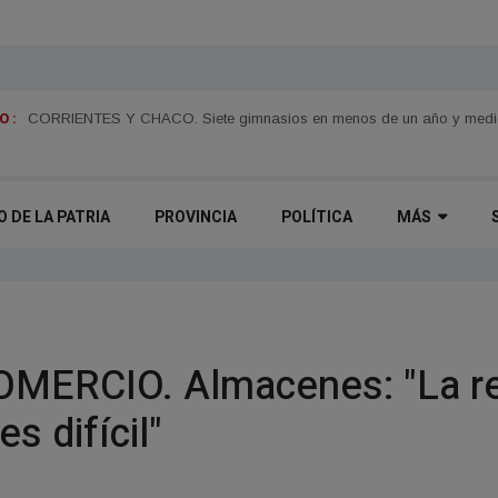
 :
n
Juan Pablo Valdés impulsará una tarifa eléctrica diferenciada para el 
O DE LA PATRIA
PROVINCIA
POLÍTICA
MÁS
MERCIO. Almacenes: "La re
es difícil"