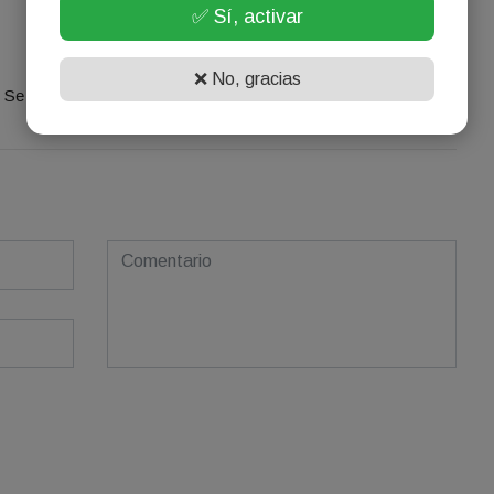
✅ Sí, activar
¡Sin comentarios aún!
❌ No, gracias
Se el primero en comentar este artículo.