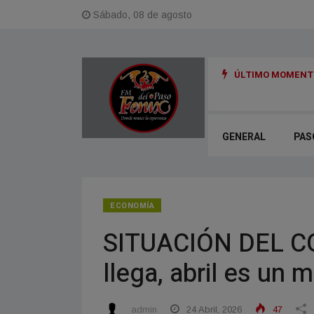
Sábado, 08 de agosto
ÚLTIMO MOMENTO
en menos de un año y medio y un arrepentido: detalles de la causa Exe
GENERAL
PAS
ECONOMÍA
SITUACIÓN DEL CO
llega, abril es un m
admin
24 Abril, 2026
47