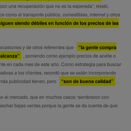
il con una recuperación que no es la esperada”, relató,
 como el transporte público, comestibles, internet y otros
iguen siendo débiles en función de los precios de las
ocasiones y de otros referentes que
“la gente compra
 alcanza”
, poniendo como ejemplo precios de aceite o
te en cada mes de este año. Como estrategia para buscar
ativas a los clientes, recordó que se están incorporando
más publicidad tienen, pero
“son de buena calidad”
.
an el mercado, que en muchos casos “sembraron con
osechar bajas ventas porque la gente se da cuenta de que