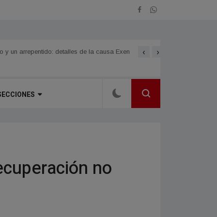
‹
›
Norte Grande
LOMAS DE VALLEJO celebra
SECCIONES
cuperación no