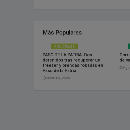
Más Populares
POLICIALES
isponible el
PASO DE LA PATRIA. Dos
Corri
do
detenidos tras recuperar un
de v
freezer y prendas robadas en
Agos
Paso de la Patria
Junio 03, 2026