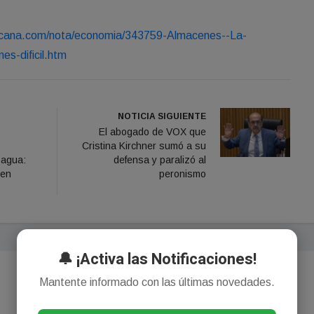
icana.com/nota/economia/343759-Almacenes--La-
es-dificil.htm
NOTICIA SIGUIENTE
El abogado de VOX que
Cristina Kirchner sumó a su
 agua:
defensa y paralizó al
 en
peronismo
🔔 ¡Activa las Notificaciones!
Mantente informado con las últimas novedades.