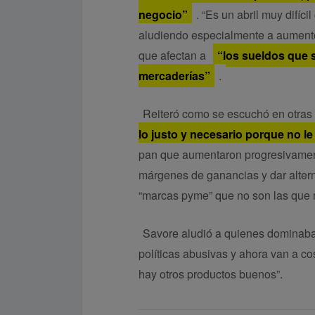
negocio”
. “Es un abril muy difíc
aludiendo especialmente a aumentos
que afectan a
“los sueldos que s
mercaderías”
.
Reiteró como se escuchó en otras 
lo justo y necesario porque no le
pan que aumentaron progresivamen
márgenes de ganancias y dar altern
“marcas pyme” que no son las que 
Savore aludió a quienes dominab
políticas abusivas y ahora van a c
hay otros productos buenos”.