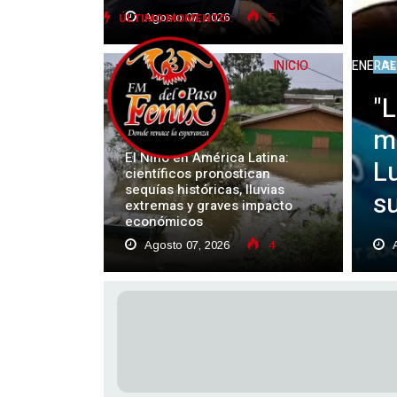
ÚLTIMO MOMENTO :
Agosto 07, 2026
5
INICIO
GENERAL
GE
"L
GENERAL
m
El Niño en América Latina:
L
científicos pronostican
sequías históricas, lluvias
su
extremas y graves impacto
económicos
Agosto 07, 2026
4
A