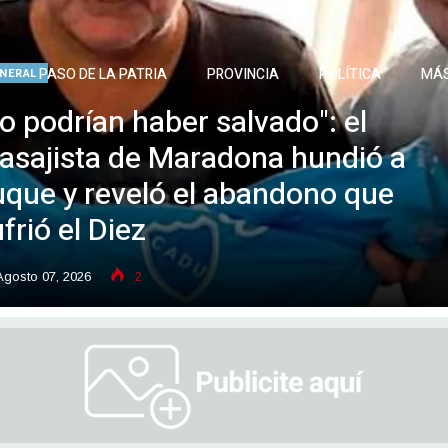
PASO DE LA PATRIA
PROVINCIA
POLÍTICA
MÁ
NERAL
o podrían haber salvado": el
asajista de Maradona hundió a
uque y reveló el abandono que
frió el Diez
gosto 07, 2026
2