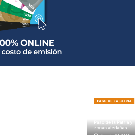
PASO DE LA PATRIA
Fuerte tormenta
con granizo azotó
Paso de la Patria y
zonas aledañas