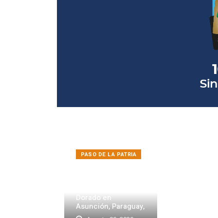
PASO DE LA PATRIA
Se promocionó la
61.ª Fiesta Nacional
de la Pesca del
Dorado en
Asunción, Paraguay,