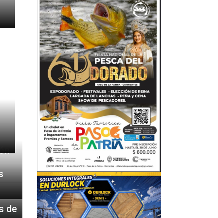
ión
s
s de