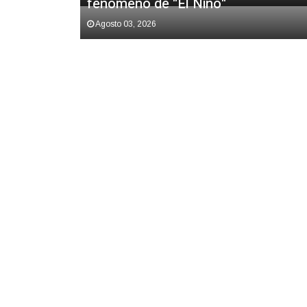
fenómeno de "El Niño"
Agosto 03, 2026