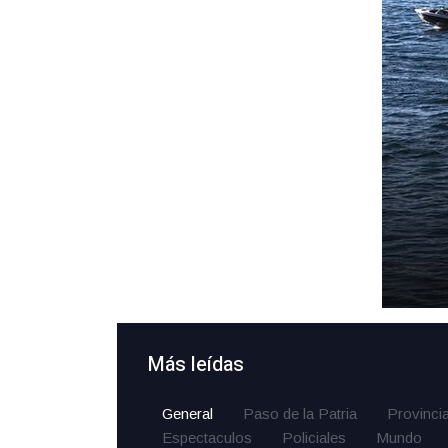
Más leídas
General
Paso de la Patria
Provinci
Espectaculos
Policiales
Mundo