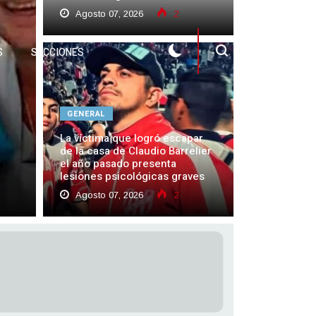
Agosto 07, 2026
2
S
SECCIONES
GENERAL
La víctima que logró escapar
de la casa de Claudio Barrelier
el año pasado presenta
lesiones psicológicas graves
Agosto 07, 2026
2