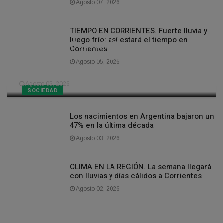
Agosto 07, 2026
TIEMPO EN CORRIENTES. Fuerte lluvia y
luego frío: así estará el tiempo en
La Quiniela Poceada Correntina hizo
Corrientes
historia con dos ganadores del premio
Agosto 05, 2026
récord
Agosto 05, 2026
SOCIEDAD
Los nacimientos en Argentina bajaron un
47% en la última década
Agosto 03, 2026
CLIMA EN LA REGIÓN. La semana llegará
con lluvias y días cálidos a Corrientes
Agosto 02, 2026