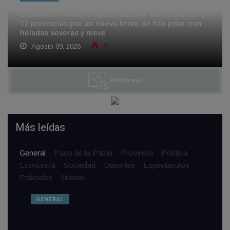
El Servicio Meteorológico Nacional emitió alertas en
12 provincias por un nuevo brote de frío polar con
heladas severas y nieve
Agosto 09, 2026
7
Más leídas
General
Paso de la Patria
Provincia
Política
Economía
Sociedad
Deportes
Espectaculos
Policiales
Mundo
GENERAL