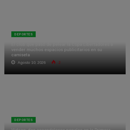
DEPORTES
El club que pasó de pelear la Copa Libertadores a
vender muchos espacios publicitarios en su
camiseta
Agosto 10, 2026
2
DEPORTES
Videos: dos escandalosos penales en la Primera