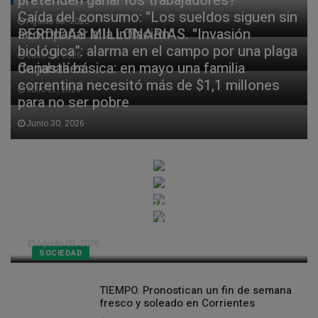
pretenden ganar los trabajadores?
Caída del consumo: "Los sueldos siguen sin
Agosto 03, 2026
acompañar a la inflación"
PERDIDAS MILLONARIAS. "Invasión
biológica”: alarma en el campo por una plaga
Julio 24, 2026
de jabalíes
Canasta básica: en mayo una familia
correntina necesitó más de $1,1 millones
Julio 11, 2026
para no ser pobre
Junio 30, 2026
LA POLICIA DE CORRIENTES CELEBRA
SU DIA EN LA COSTANERA SUR
Agosto 09, 2026
SOCIEDAD
TIEMPO. Pronostican un fin de semana
fresco y soleado en Corrientes