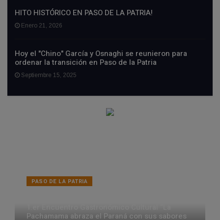
HITO HISTÓRICO EN PASO DE LA PATRIA!
Enero 21, 2026
Hoy el "Chino" García y Osnaghi se reunieron para
ordenar la transición en Paso de la Patria
Septiembre 15, 2025
PASO DE LA PATRIA
Representantes correntinos presentes en el
1.er Encuentro Gastronómico Cultural “La
Pachamama abraza el Paraná con sus sabores