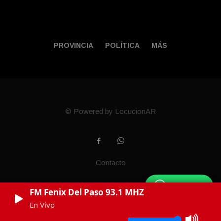
PROVINCIA
POLÍTICA
MÁS
© Powered by LocucionAR
Contacto
WhatsApp
FM Fenix Del Paso 93.1 MHZ
En Vivo