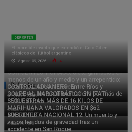
DEPORTES
El increíble invicto que extendió el Colo Gil en
clásicos del fútbol argentino
Agosto 09, 2026
4
CORRIENTES Y CHACO. Siete gimnasios en
menos de un año y medio y un arrepentido:
Policiales
detalles de la causa Exen
CONTROL ADUANERO. Entre Ríos y
Corrientes: incautan mercadería por más de
GOLPE AL NARCOTRÁFICO EN ITATÍ:
Agosto 07, 2026
$500 millones
SECUESTRAN MÁS DE 16 KILOS DE
MARIHUANA VALORADOS EN $62
Julio 25, 2026
MILLONES
SOBRE RUTA NACIONAL 12. Un muerto y
varios heridos de gravedad tras un
Julio 25, 2026
accidente en San Roque