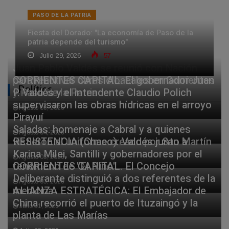
PASO DE LA PATRIA
Fiesta del Dorado: "La economía de Paso de la
patria depende del turismo"
Julio 29, 2026
57
Juan Pablo Valdés se reunió con Nación
para reactivar obras cloacales en Corrientes
CORRIENTES CAPITAL. El gobernador Juan
Política
y Paso de la Patria
P. Valdés y el intendente Claudio Polich
supervisaron las obras hídricas en el arroyo
Agosto 06, 2026
Pirayuí
Saladas: homenaje a Cabral y a quienes
Agosto 04, 2026
vistieron el uniforme creado por San Martín
RESISTENCIA (Chaco). Valdés junto a
Karina Milei, Santilli y gobernadores por el
Agosto 03, 2026
fenómeno de "El Niño"
CORRIENTES CAPITAL. El Concejo
Deliberante distinguió a dos referentes de la
Agosto 03, 2026
medicina
ALIANZA ESTRATÉGICA: El Embajador de
China recorrió el puerto de Ituzaingó y la
Julio 31, 2026
planta de Las Marías