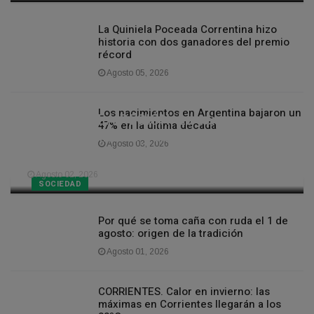
La Quiniela Poceada Correntina hizo
historia con dos ganadores del premio
récord
Agosto 05, 2026
Los nacimientos en Argentina bajaron un
CLIMA EN LA REGIÓN. La semana
47% en la última década
llegará con lluvias y días cálidos a
Agosto 03, 2026
Corrientes
Agosto 02, 2026
SOCIEDAD
Por qué se toma caña con ruda el 1 de
agosto: origen de la tradición
Agosto 01, 2026
CORRIENTES. Calor en invierno: las
máximas en Corrientes llegarán a los