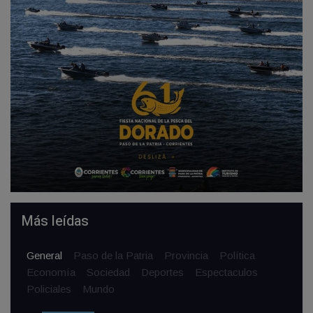
Más leídas
General
Paso de la Patria
Provincia
Política
Economía
Sociedad
Deportes
Espectaculos
Policiales
Mundo