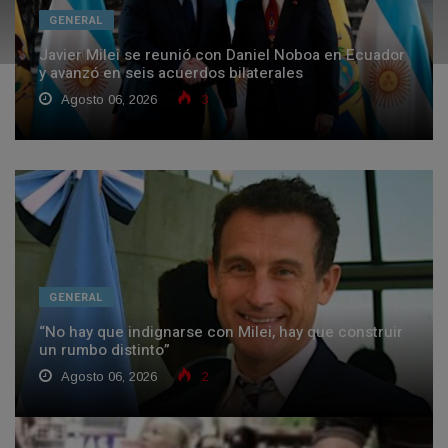
GENERAL
Javier Milei se reunió con Daniel Noboa en Ecuador
y avanzó en seis acuerdos bilaterales
Agosto 06, 2026
3
GENERAL
“No hay que indignarse con Milei, hay que construir
un rumbo distinto”
Agosto 06, 2026
2