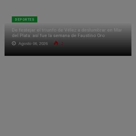
DEPORTES
De festejar el triunfo de Vélez a deslumbrar en Mar
del Plata: así fue la semana de Faustino Oro
Agosto 06, 2026
2