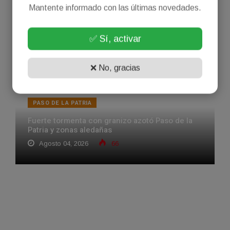
Agosto 05, 2026
45
Mantente informado con las últimas novedades.
✅ Sí, activar
❌ No, gracias
PASO DE LA PATRIA
Fuerte tormenta con granizo azotó Paso de la
Patria y zonas aledañas
Agosto 04, 2026
66