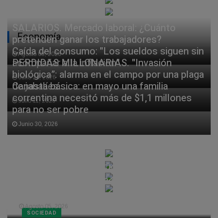
SALARIOS. Mercado laboral: ¿Cuánto
Economía
pretenden ganar los trabajadores?
Caída del consumo: "Los sueldos siguen sin
Agosto 03, 2026
acompañar a la inflación"
PERDIDAS MILLONARIAS. "Invasión
biológica”: alarma en el campo por una plaga
Julio 24, 2026
de jabalíes
Canasta básica: en mayo una familia
correntina necesitó más de $1,1 millones
Julio 11, 2026
para no ser pobre
Junio 30, 2026
TIEMPO EN CORRIENTES. Fuerte lluvia y
luego frío: así estará el tiempo en
Corrientes
Agosto 05, 2026
SOCIEDAD