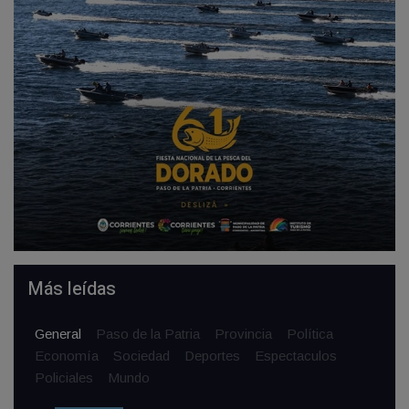
Más leídas
General
Paso de la Patria
Provincia
Política
Economía
Sociedad
Deportes
Espectaculos
Policiales
Mundo