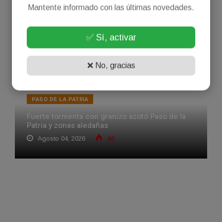
Agosto 05, 2026
45
Mantente informado con las últimas novedades.
✅ Sí, activar
❌ No, gracias
PASO DE LA PATRIA
Fuerte tormenta con granizo azotó Paso de la
Patria y zonas aledañas
Agosto 04, 2026
66