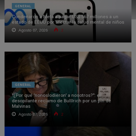
GENERAL
Condenaron a Meta a pagar US$ 567 millones a un
estado de EEUU por afectar la salud mental de niños
Agosto 07, 2026
2
GENERAL
"¿Por qué 'nonoslodieron' a nosotros?": el
desopilante reclamo de Bulllrich por un pin de
Malvinas
Agosto 07, 2026
2