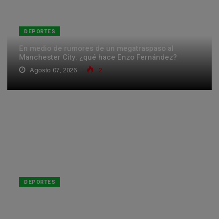
DEPORTES
En medio de rumores de un megatraspaso al
Manchester City: ¿qué hace Enzo Fernández?
Agosto 07, 2026
2
DEPORTES
De vender limones y cuidar