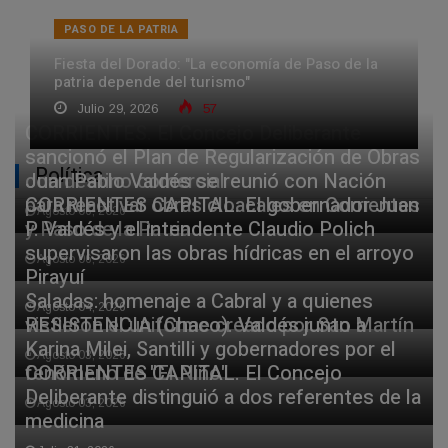
PASO DE LA PATRIA
Fiesta del Dorado: "La economía de Paso de la
patria depende del turismo"
Julio 29, 2026
57
CORRIENTES. El Concejo Deliberante
sancionó el Plan de Regularización de Obras
Política
con destino comercial
Juan Pablo Valdés se reunió con Nación
para reactivar obras cloacales en Corrientes
CORRIENTES CAPITAL. El gobernador Juan
Agosto 06, 2026
y Paso de la Patria
P. Valdés y el intendente Claudio Polich
supervisaron las obras hídricas en el arroyo
Agosto 06, 2026
Pirayuí
Saladas: homenaje a Cabral y a quienes
Agosto 04, 2026
vistieron el uniforme creado por San Martín
RESISTENCIA (Chaco). Valdés junto a
Karina Milei, Santilli y gobernadores por el
Agosto 03, 2026
fenómeno de "El Niño"
CORRIENTES CAPITAL. El Concejo
Deliberante distinguió a dos referentes de la
Agosto 03, 2026
medicina