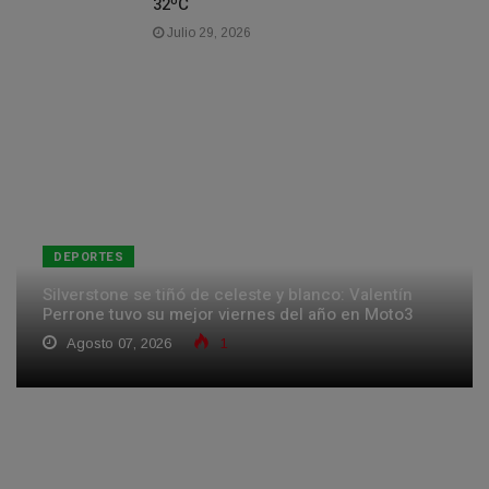
32ºC
Julio 29, 2026
DEPORTES
Silverstone se tiñó de celeste y blanco: Valentín
Perrone tuvo su mejor viernes del año en Moto3
Agosto 07, 2026
1