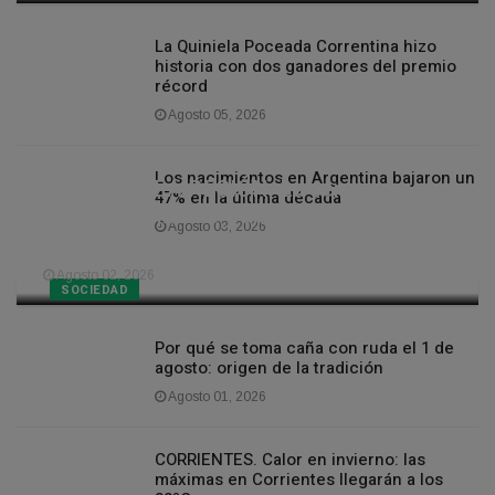
La Quiniela Poceada Correntina hizo
historia con dos ganadores del premio
récord
Agosto 05, 2026
Los nacimientos en Argentina bajaron un
CLIMA EN LA REGIÓN. La semana
47% en la última década
llegará con lluvias y días cálidos a
Agosto 03, 2026
Corrientes
Agosto 02, 2026
SOCIEDAD
Por qué se toma caña con ruda el 1 de
agosto: origen de la tradición
Agosto 01, 2026
CORRIENTES. Calor en invierno: las
máximas en Corrientes llegarán a los