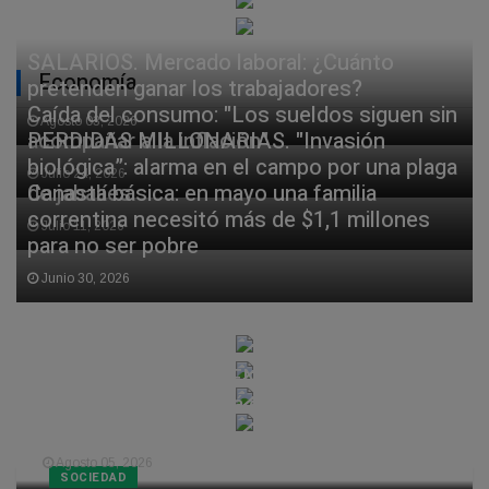
SALARIOS. Mercado laboral: ¿Cuánto
Economía
pretenden ganar los trabajadores?
Caída del consumo: "Los sueldos siguen sin
Agosto 03, 2026
acompañar a la inflación"
PERDIDAS MILLONARIAS. "Invasión
biológica”: alarma en el campo por una plaga
Julio 24, 2026
de jabalíes
Canasta básica: en mayo una familia
correntina necesitó más de $1,1 millones
Julio 11, 2026
para no ser pobre
Junio 30, 2026
TIEMPO EN CORRIENTES. Fuerte lluvia y
luego frío: así estará el tiempo en
Corrientes
Agosto 05, 2026
SOCIEDAD